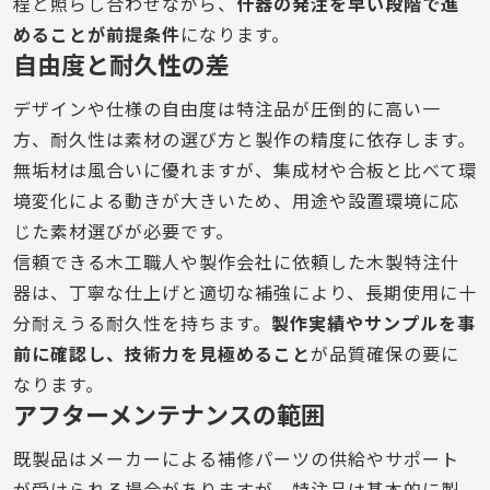
程と照らし合わせながら、
什器の発注を早い段階で進
めることが前提条件
になります。
自由度と耐久性の差
デザインや仕様の自由度は特注品が圧倒的に高い一
方、耐久性は素材の選び方と製作の精度に依存します。
無垢材は風合いに優れますが、集成材や合板と比べて環
境変化による動きが大きいため、用途や設置環境に応
じた素材選びが必要です。
信頼できる木工職人や製作会社に依頼した木製特注什
器は、丁寧な仕上げと適切な補強により、長期使用に十
分耐えうる耐久性を持ちます。
製作実績やサンプルを事
前に確認し、技術力を見極めること
が品質確保の要に
なります。
アフターメンテナンスの範囲
既製品はメーカーによる補修パーツの供給やサポート
が受けられる場合がありますが、特注品は基本的に製