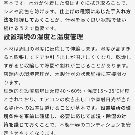
基本です。水分が付着した際はすぐに拭き取ることで、
シミや変色を防げます。
仕上げの種類に応じた手入れ方
法を把握しておく
ことが、什器を長く良い状態で使い
続けるうえで重要です。
設置環境の湿度と温度管理
木材は周囲の湿度に反応して伸縮します。湿度が高すぎ
ると膨張してドアや引き出しが開きにくくなり、乾燥し
すぎると収縮して隙間や割れが生じることがあります。
店舗内の環境管理が、木製什器の状態維持に直接関わ
ります。
理想的な設置環境は湿度40〜60%・温度15〜25℃程度
とされており、エアコンの吹き出し口や直射日光が当た
る場所への設置は避けることが基本です。
設置場所の環
境条件を事前に確認し、必要に応じて加湿・除湿の対
策を講じておく
ことで、木製什器のコンディションを安
定させやすくなります。