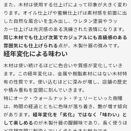
また、木材は使用する仕上げによって印象が大きく変わ
ります。オイル仕上げや蜜蝋仕上げは素材感を前面に出
した自然な風合いを生み出し、ウレタン塗装やラッ
カー仕上げは光沢感のある洗練された表情になります。
同じ木材でも仕上げ次第でカジュアルにも高級感のある
雰囲気にも仕上げられる
点が、木製什器の強みです。
経年変化による味わい
木材は使い続けるほどに色合いや質感が変化していき
ます。この経年変化は、金属や樹脂素材にはない木材特
有の性質です。使い込むほどに深みが増し、店舗の歴史
や積み重ねを空間に刻んでいきます。
特にオーク・ウォールナット・チェリーといった樹種
は、時間の経過とともに色味が落ち着き、艶が増す傾向
があります。
経年変化を「劣化」ではなく「味わい」と
して楽しめる
のが木製什器の醍醐味であり、長く使うほ
ど店舗空間に馴染んでいく点も大きな魅力です。